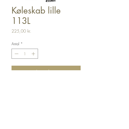
Køleskab lille
113L
Pris
225,00 kr.
Antal
*
Læg i kurv
Send forespørgsel