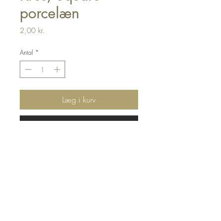
porcelæn
Pris
2,00 kr.
Antal
*
Læg i kurv
Send forespørgsel
Krus i serien Square.