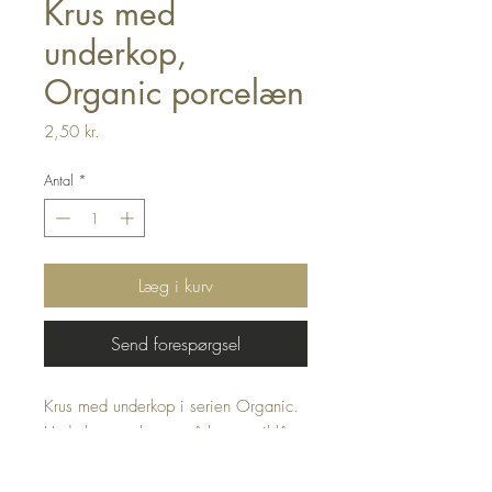
Krus med
underkop,
Organic porcelæn
Pris
2,50 kr.
Antal
*
Læg i kurv
Send forespørgsel
Krus med underkop i serien Organic.
Underkoppen kan også bruges til låg.
Produkter i Organic serien: