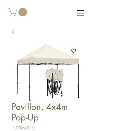
Pavillon, 4x4m
Pop-Up
Pris
1.050,00 kr.